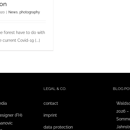
ion
020
|
News
,
photography
 forest have to do with
current Covid-19 [...]
LEGAL & CO.
BLOG PO
edia
contact
Waldso
2026 –
esigner (FH)
imprint
Sommer
anovic
Jahnst
data protection