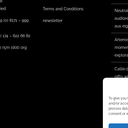
18
ried
Terms and Conditions
Neutra
audior
9 (0) 8171 – 999
newsletter
aus ei
) 174 – 622 66 82
Artemis 
t) r5m (dot) org
moment
explora
Callie.
gifts w
Forest
2025 –
To give you 
and/or acce
begun
process data
consent or w