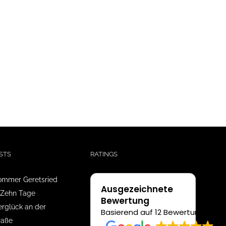
STS
RATINGS
mmer Geretsried
Ausgezeichnete
 Zehn Tage
Bewertung
glück an der
Basierend auf 12 Bewertungen
raße