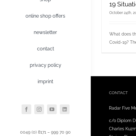
19 Situat
October 24th, 2
online shop offers
newsletter
What does the
Covid-19? The 
contact
privacy policy
imprint
CONTACT
Radar Five M
c/o Diplom D
Charles Kuzm
0049 (0) 8171 – 999 70 90