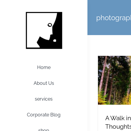
Zum
Inhalt
photograp
springen
Home
About Us
services
Corporate Blog
A Walk i
Thoughts
shop