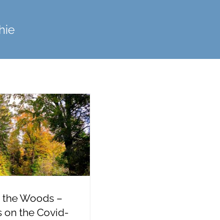
hie
n the Woods –
 on the Covid-