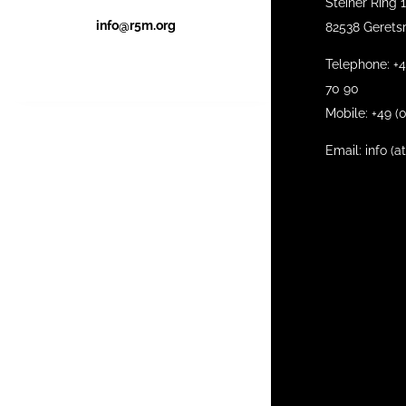
Steiner Ring 
info@r5m.org
82538 Gerets
Telephone: +4
70 90
Mobile: +49 (0
Email: info (a