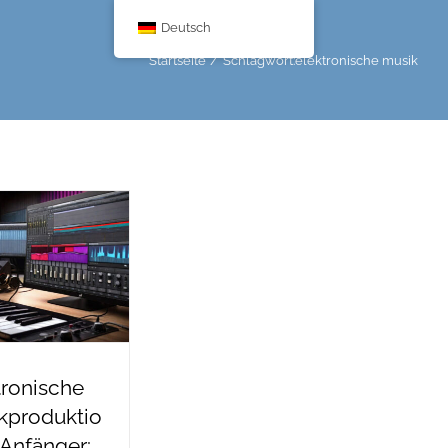
Deutsch
Startseite
Schlagwort:
elektronische musik
tronische
kproduktio
 Anfänger: