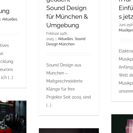
Sound Design
Einf
ung
für München &
s jet
|
Aktuelles
,
Umgebung
Juni 25t
Musikpr
Februar 24th,
2025
|
Aktuelles
,
Sound
Design München
tives
Elektro
us
Musikpr
icklung
Sound Design aus
Anfäng
Neurons
München –
Welt d
ch [...]
Maßgeschneiderte
Musikp
Klänge für Ihre
unserem 
Projekte Seit 2005 sind
[...]