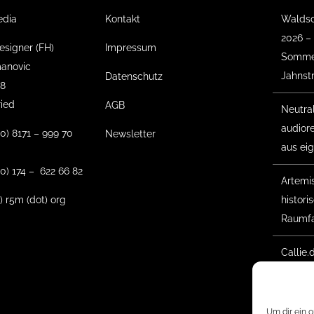
edia
Kontakt
Waldso
2026 –
esigner (FH)
Impressum
Sommer
anovic
Jahnst
Datenschutz
18
ried
AGB
Neutra
audior
(0) 8171 – 999 70
Newsletter
aus ei
0) 174 – 622 66 82
Artemis 
t) r5m (dot) org
histor
Raumfa
Callie.
Gesche
Waldso
Um dir ein 