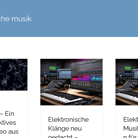
che musik
– Ein
Elektronische
Elek
ktives
Klänge neu
Musi
eo aus
gedacht –
n für