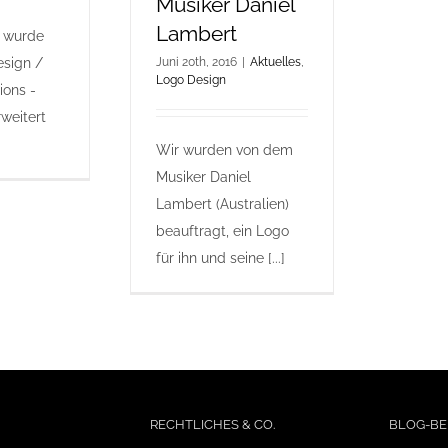
Musiker Daniel
Lambert
 wurde
sign /
Juni 20th, 2016
|
Aktuelles
,
Logo Design
ions -
weitert
Wir wurden von dem
Musiker Daniel
Lambert (Australien)
beauftragt, ein Logo
für ihn und seine [...]
RECHTLICHES & CO.
BLOG-BE