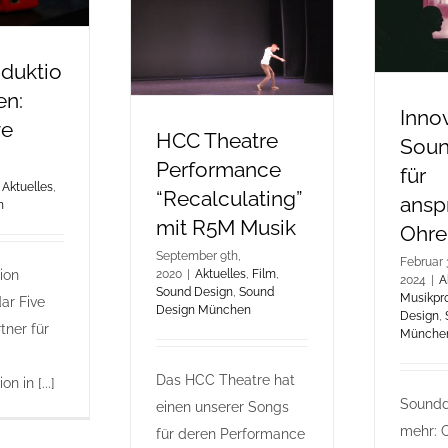
duktio
en:
Inno
ve
HCC Theatre
Soun
Performance
für
Aktuelles
,
“Recalculating”
ansp
n
mit R5M Musik
Ohre
September 9th,
Februar 
ion
2020
|
Aktuelles
,
Film
,
2024
|
A
Sound Design
,
Sound
Musikpr
ar Five
Design München
Design
,
tner für
Münche
Das HCC Theatre hat
n in [...]
Soundd
einen unserer Songs
mehr: 
für deren Performance