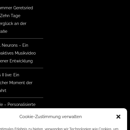
mmer Geretsried
 Zehn Tage
glück an der
raße
l Neurons – Ein
eaktives Musikvideo
gener Entwicklung
II live: Ein
ischer Moment der
hrt
de – Personalisierte
nke mit Herz
Cookie-Zustimmung verwalten
mmer Geretsried
optimales Erlebnis zu bieten, verwenden wir Technologien wie Cookies, um