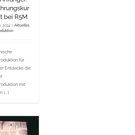
ührungskur
zt bei R5M
h, 2024
|
Aktuelles
,
oduktion
nische
oduktion für
er Entdecke die
er
roduktion mit
[...]