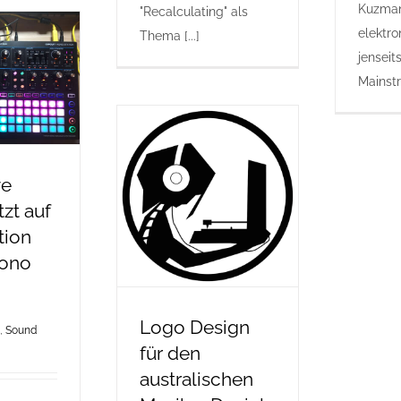
Kuzman
"Recalculating" als
elektro
Thema [...]
jenseit
Mainstr
ve
zt auf
tion
Mono
Logo Design
,
Sound
für den
australischen