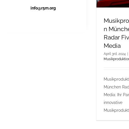
info@r5m.org
Musikpro
n Münch
Radar Fi
Media
April 3rd, 2024
|
Musikproduktio
Musikprodukt
München Rad
Media: Ihr Par
innovative
Musikproduktio