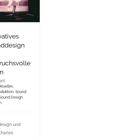
vatives
ddesign
ruchsvolle
n
3rd,
ktuelles
,
oduktion
,
Sound
Sound Design
n
esign und
Charles