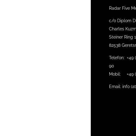
Radar Five M
c/o Diplom D
Charles Kuzm
Steiner Ring 
82538 Gerets
Telefon: +49 
90
Mobil: +49 (
Email: info (a