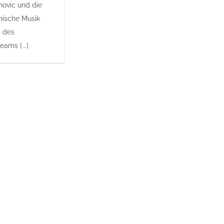
ovic und die
nische Musik
s des
eams [...]