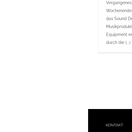
Vergangenes
Wochenende
das Sound De
Musikprodukt
Equipment er
durch die [...]
KONTAKT