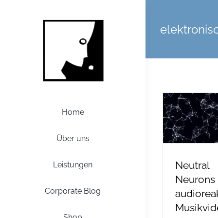
Zum
Inhalt
elektronis
springen
Home
Über uns
Neutral
Leistungen
Neurons 
Corporate Blog
audiorea
Musikvid
Shop