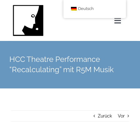
Zum
Deutsch
Inhalt
springen
Navigat
umscha
Home
HCC Theatre Performance
Über uns
“Recalculating” mit R5M Musik
Leistungen
Corporate Blog
Zurück
Vor
Shop