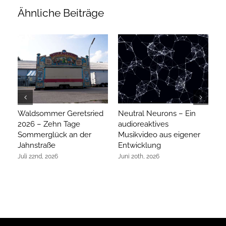
Ähnliche Beiträge
Waldsommer Geretsried
Neutral Neurons – Ein
Ar
2026 – Zehn Tage
audioreaktives
hi
Sommerglück an der
Musikvideo aus eigener
R
Jahnstraße
Entwicklung
Ap
Juli 22nd, 2026
Juni 20th, 2026