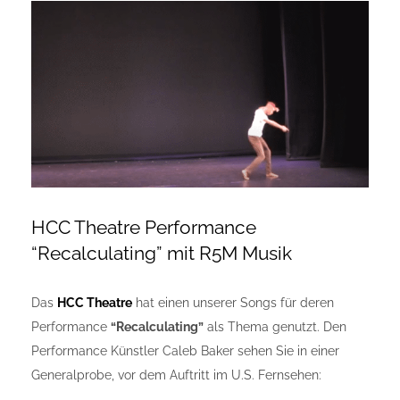
Zeige
Onlineshop Angebote
grösseres
Bild
Newsletter
Kontakt
Datenschutzerklärung
HCC Theatre Performance
“Recalculating” mit R5M Musik
Impressum
Das
HCC Theatre
hat einen unserer Songs für deren
Performance
“Recalculating”
als Thema genutzt. Den
Performance Künstler Caleb Baker sehen Sie in einer
Generalprobe, vor dem Auftritt im U.S. Fernsehen: