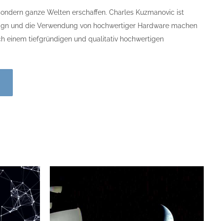
, sondern ganze Welten erschaffen. Charles Kuzmanovic ist
design und die Verwendung von hochwertiger Hardware machen
ach einem tiefgründigen und qualitativ hochwertigen