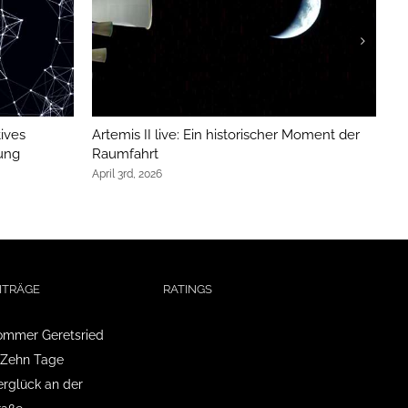
ives
Artemis II live: Ein historischer Moment der
Ca
ung
Raumfahrt
H
April 3rd, 2026
Au
ITRÄGE
RATINGS
mmer Geretsried
 Zehn Tage
glück an der