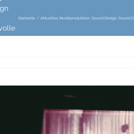
ign
Startseite
Aktuelles
Musikproduktion
Sound Design
Sound D
volle