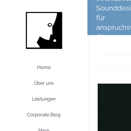
Zum
Sounddes
Inhalt
für
springen
anspruchs
Ohren
Home
Über uns
Zeige
grösseres
Leistungen
Bild
Corporate Blog
Shop