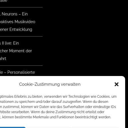
raße
l Neurons – Ein
eaktives Musikvideo
gener Entwicklung
II live: Ein
ischer Moment der
hrt
de – Personalisierte
nke mit Herz
Cookie-Zustimmung verwalten
mmer Geretsried
optimales Erlebnis zu bieten, verwenden wir Technologien wie Cookies, um
 Der Aufbau hat
mationen zu speichern und/oder darauf zuzugreifen. Wenn du diesen
n zustimmst, können wir Daten wie das Surfverhalten oder eindeutige IDs
nen
Website verarbeiten. Wenn du deine Zustimmung nicht erteilst oder
t, können bestimmte Merkmale und Funktionen beeinträchtigt werden.