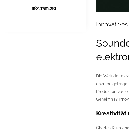
info@r5m.org
Innovatives
Soundd
elektro
Die Welt der elek
dazu beigetragen,
Produktion von el
Geheimnis? Innova
Kreativität
Charles Kuzmanov