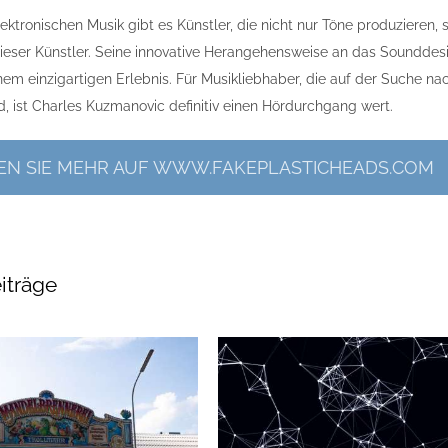
lektronischen Musik gibt es Künstler, die nicht nur Töne produzieren
 dieser Künstler. Seine innovative Herangehensweise an das Sound
nem einzigartigen Erlebnis. Für Musikliebhaber, die auf der Suche n
d, ist Charles Kuzmanovic definitiv einen Hördurchgang wert.
EN SIE MEHR AUF WWW.FAKEPLASTICHEADS.COM
iträge