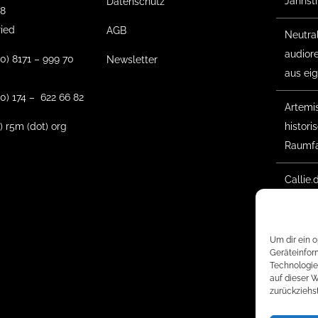
Jahnst
Datenschutz
18
ried
AGB
Neutra
audior
(0) 8171 – 999 70
Newsletter
aus ei
0) 174 – 622 66 82
Artemis 
t) r5m (dot) org
histor
Raumfa
Callie.
Gesche
Waldso
Um dir ein 
2025 –
Geräteinfor
Technologie
begon
auf dieser 
zurückziehs