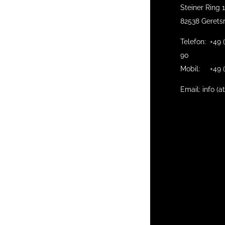
Steiner Ring 
82538 Gerets
Telefon: +49 
90
Mobil: +49 (
Email: info (a