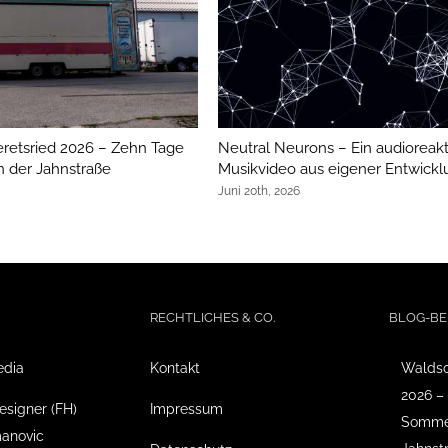
etsried 2026 – Zehn Tage
Neutral Neurons – Ein audioreakt
 der Jahnstraße
Musikvideo aus eigener Entwickl
Juni 20th, 2026
RECHTLICHES & CO.
BLOG-BE
edia
Kontakt
Waldso
2026 –
esigner (FH)
Impressum
Sommer
anovic