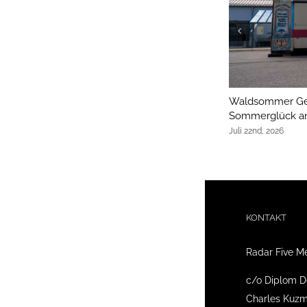
Waldsommer Ger
Sommerglück an
Juli 22nd, 2026
KONTAKT
Radar Five M
c/o Diplom D
Charles Kuzm