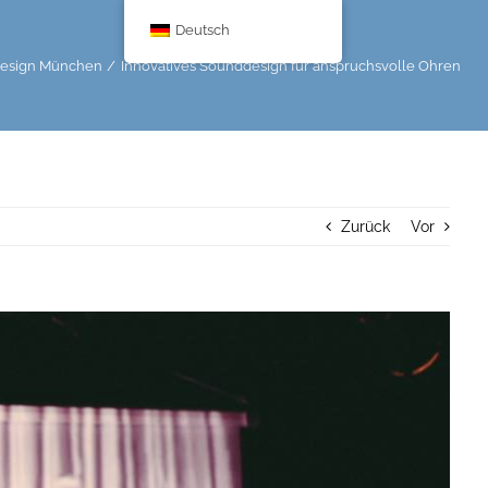
Deutsch
esign München
Innovatives Sounddesign für anspruchsvolle Ohren
Zurück
Vor