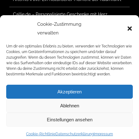
Callie.de – Personalisierte Geschenke mit Herz
Cookie-Zustimmung
Waldsommer Geretsried 2025 – Der Aufbau hat
verwalten
begonnen
Um dir ein optimales Erlebnis zu bieten, verwenden wir Technologien wie
Cookies, um Geräteinformationen zu speichern und/oder darauf
zuzugreifen. Wenn du diesen Technologien zustimmst, können wir Daten
wie das Surfverhalten oder eindeutige IDs auf dieser Website verarbeiten.
RATINGS
Wenn du deine Zustimmung nicht erteilst oder zurückziehst, können
bestimmte Merkmale und Funktionen beeinträchtigt werden.
Akzeptieren
Ablehnen
© Copyright 2006 -
2026 | Radar Five Media | Alle Rechte
vorbehalten.
Einstellungen ansehen
Facebook
Instagram
YouTube
LinkedIn
Cookie-Richtlinie
Datenschutzerklärung
Impressum