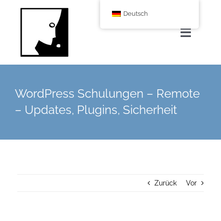
Zum
Deutsch
Inhalt
springen
Navigat
umscha
Home
WordPress Schulungen – Remote
Über uns
– Updates, Plugins, Sicherheit
Leistungen
Corporate Blog
Zurück
Vor
Shop