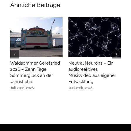
Ähnliche Beiträge
Waldsommer Geretsried
Neutral Neurons – Ein
Ar
2026 – Zehn Tage
audioreaktives
hi
Sommerglück an der
Musikvideo aus eigener
R
Jahnstraße
Entwicklung
Ap
Juli 22nd, 2026
Juni 20th, 2026