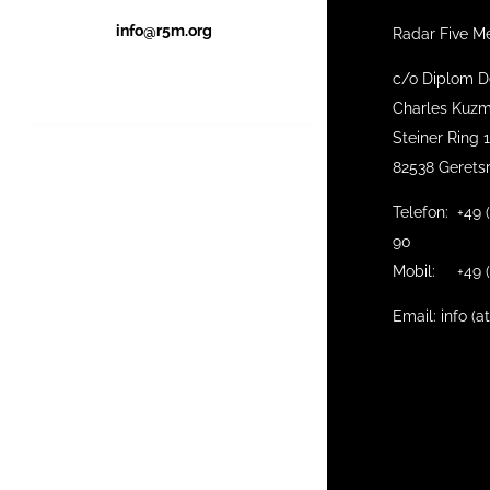
info@r5m.org
Radar Five M
c/o Diplom D
Charles Kuzm
Steiner Ring 
82538 Gerets
Telefon: +49 
90
Mobil: +49 (
Email: info (a