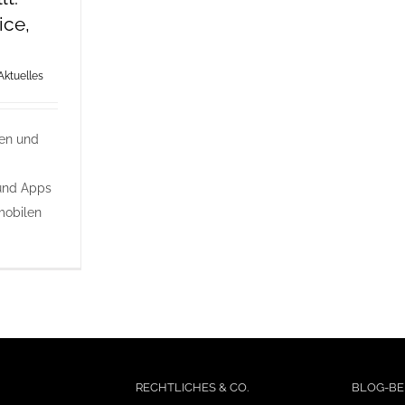
ice,
Aktuelles
nen und
und Apps
mobilen
RECHTLICHES & CO.
BLOG-BE