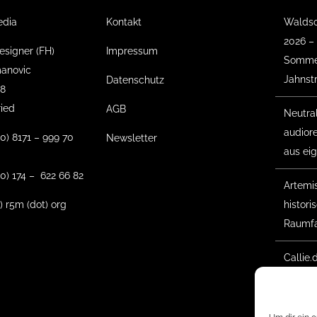
edia
Kontakt
Waldso
2026 –
esigner (FH)
Impressum
Sommer
anovic
Jahnst
Datenschutz
18
ried
AGB
Neutra
audior
(0) 8171 – 999 70
Newsletter
aus ei
0) 174 – 622 66 82
Artemis 
t) r5m (dot) org
histor
Raumfa
Callie.
Gesche
Waldso