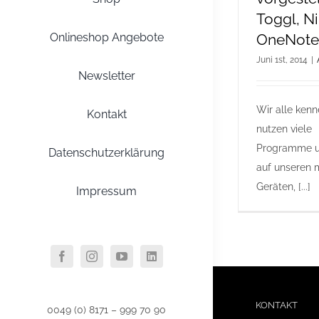
Toggl, Ni
OneNote
Onlineshop Angebote
Juni 1st, 2014
|
Newsletter
Wir alle ken
Kontakt
nutzen viele
Programme 
Datenschutzerklärung
auf unseren 
Geräten, [...]
Impressum
KONTAKT
0049 (0) 8171 – 999 70 90