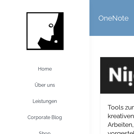
Zum
Inhalt
OneNote
springen
Home
Über uns
Leistungen
Tools zu
kreativen
Corporate Blog
Arbeiten,
vorgestel
Shop