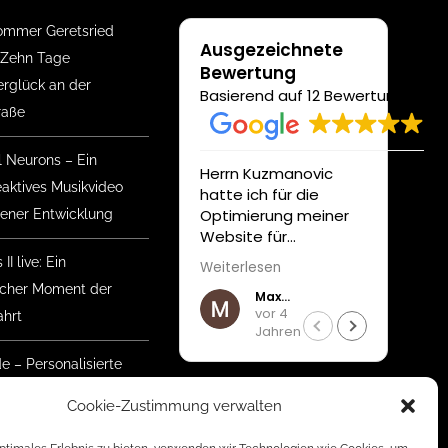
mmer Geretsried
Ausgezeichnete
 Zehn Tage
Bewertung
glück an der
Basierend auf 12 Bewertungen
raße
l Neurons – Ein
Herrn Kuzmanovic
Unser
eaktives Musikvideo
hatte ich für die
Auft
Optimierung meiner
Medi
gener Entwicklung
Website für
wurd
Suchmaschinen und
profe
II live: Ein
Weiterlesen
Weite
die neueste CMS
unter
ischer Moment der
Max Köberl
Version beauftragt.
gewü
vor 4
hrt
Beeindruckt haben
Anfo
Jahren
mich seine gute
verwir
Erreichbarkeit ,
Zusa
de – Personalisierte
Zuverlässigkeit und
sehr
nke mit Herz
rasche, konsequente
unkom
Cookie-Zustimmung verwalten
Durchführung. Zudem
Empf
mmer Geretsried
war es mir wichtig,