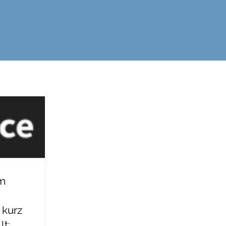
m
 kurz
lt: