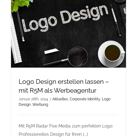
Onlineshop Angebote
Newsletter
Kontakt
Datenschutzerklärung
Logo Design erstellen lassen –
Impressum
mit R5M als Werbeagentur
Januar 28th, 2024
|
Aktuelles
,
Corporate Identity
,
Logo
Design
,
Werbung
Mit R5M Radar Five Media zum perfekten Logo:
Professionelles Design für Ihren [...]