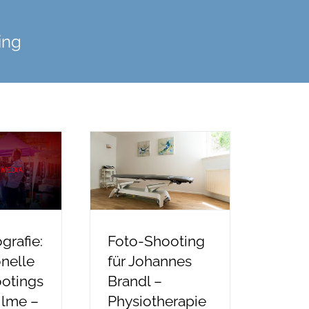
ing
grafie:
Foto-Shooting
onelle
für Johannes
otings
Brandl –
ilme –
Physiotherapie