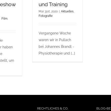
ideshow
und Training
Mai 31st, 2020
|
Aktuelles
,
Fotografie
|
Film
,
Vergangene Woche
waren wir in Pullach
ie
bei Johannes Brandl -
r haben
Physiotherapie und [...]
ie
tellt, um
RECHTLICHES & CO.
BLOG-BE