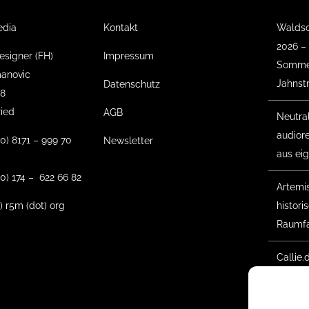
edia
Kontakt
Waldso
2026 –
esigner (FH)
Impressum
Sommer
anovic
Jahnst
Datenschutz
18
ried
AGB
Neutra
audior
(0) 8171 – 999 70
Newsletter
aus ei
0) 174 – 622 66 82
Artemis 
t) r5m (dot) org
histor
Raumfa
Callie.
Gesche