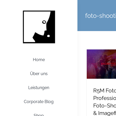
Zum
Inhalt
foto-shoot
springen
Home
Über uns
Leistungen
R5M Foto
Professi
Corporate Blog
Foto-Sho
& Imagef
Shop