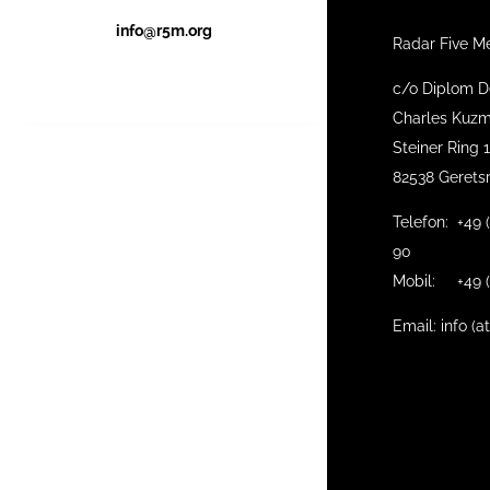
info@r5m.org
Radar Five M
c/o Diplom D
Charles Kuzm
Steiner Ring 
82538 Gerets
Telefon: +49 
90
Mobil: +49 (
Email: info (a