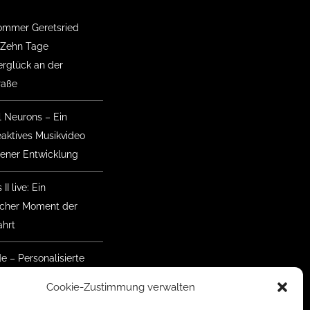
mmer Geretsried
 Zehn Tage
glück an der
raße
l Neurons – Ein
eaktives Musikvideo
gener Entwicklung
II live: Ein
ischer Moment der
hrt
de – Personalisierte
nke mit Herz
Cookie-Zustimmung verwalten