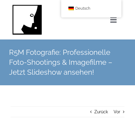
Zum
Deutsch
Inhalt
springen
Navigat
umscha
Home
R5M Fotografie: Professionelle
Foto-Shootings & Imagefilme –
Über uns
Jetzt Slideshow ansehen!
Leistungen
Corporate Blog
Zurück
Vor
Shop