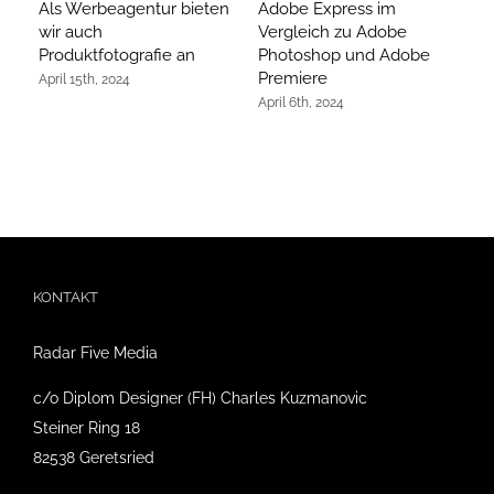
Als Werbeagentur bieten
Adobe Express im
Bi
wir auch
Vergleich zu Adobe
19
Produktfotografie an
Photoshop und Adobe
Bi
Premiere
April 15th, 2024
Mä
April 6th, 2024
KONTAKT
Radar Five Media
c/o Diplom Designer (FH) Charles Kuzmanovic
Steiner Ring 18
82538 Geretsried