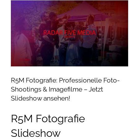
Zeige
Onlineshop Angebote
grösseres
Bild
Newsletter
Kontakt
Datenschutzerklärung
R5M Fotografie: Professionelle Foto-
Shootings & Imagefilme – Jetzt
Impressum
Slideshow ansehen!
R5M Fotografie
Slideshow