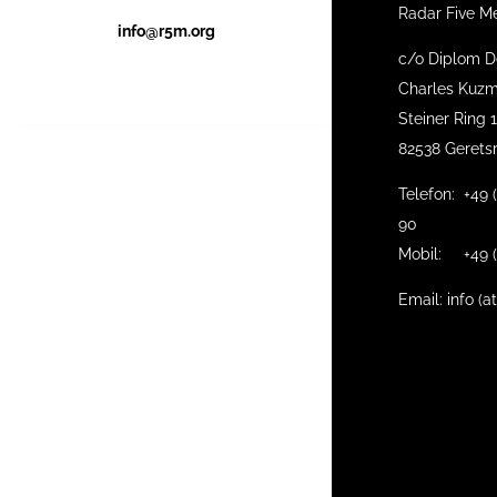
Radar Five M
info@r5m.org
c/o Diplom D
Charles Kuzm
Steiner Ring 
82538 Gerets
Telefon: +49 
90
Mobil: +49 (
Email: info (a