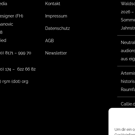
edia
Kontakt
Waldso
2026 –
esigner (FH)
Impressum
Sommer
anovic
Jahnst
Datenschutz
18
ried
AGB
Neutra
audior
(0) 8171 – 999 70
Newsletter
aus ei
0) 174 – 622 66 82
Artemis 
t) r5m (dot) org
histor
Raumfa
Callie.
Gesche
Waldso
Um dir ein 
2025 –