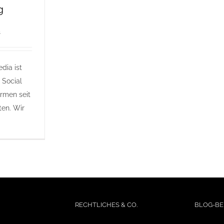
g
s
dia ist
 Social
ormen seit
ten. Wir
RECHTLICHES & CO.
BLOG-BE