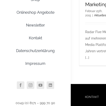
Marketin
Februar 25th,
Onlineshop Angebote
2015
|
Aktuelle
Newsletter
Radar Five Me
Kontakt
auf mehreren
Media Plattf
Datenschutzerklärung
Jahren vertre
[...]
Impressum
KONTAKT
0049 (0) 8171 – 999 70 90