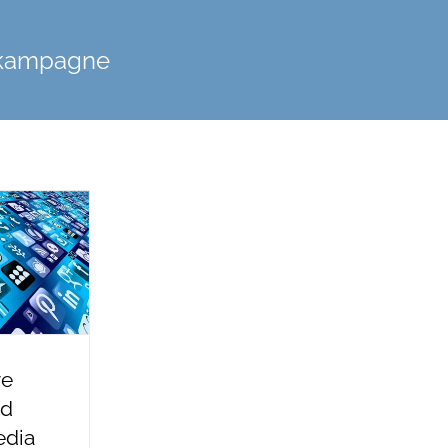
 kampagne
ve
nd
edia