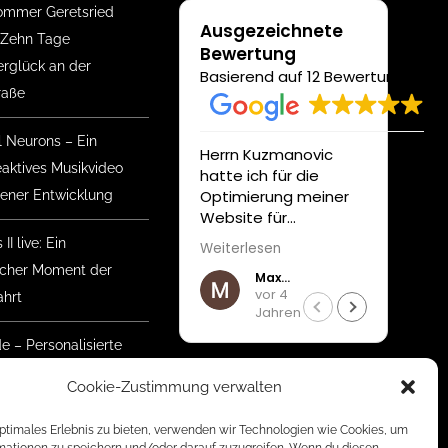
mmer Geretsried
Ausgezeichnete
 Zehn Tage
Bewertung
glück an der
Basierend auf 12 Bewertungen
raße
l Neurons – Ein
Herrn Kuzmanovic
Unser
eaktives Musikvideo
hatte ich für die
Auft
Optimierung meiner
Medi
gener Entwicklung
Website für
wurd
Suchmaschinen und
profe
II live: Ein
Weiterlesen
Weite
die neueste CMS
unter
ischer Moment der
Max Köberl
Version beauftragt.
gewü
vor 4
hrt
Beeindruckt haben
Anfo
Jahren
mich seine gute
verwir
Erreichbarkeit ,
Zusa
de – Personalisierte
Zuverlässigkeit und
sehr
nke mit Herz
rasche, konsequente
unkom
Cookie-Zustimmung verwalten
Durchführung. Zudem
Empf
mmer Geretsried
war es mir wichtig,
optimales Erlebnis zu bieten, verwenden wir Technologien wie Cookies, um
 Der Aufbau hat