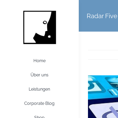
Zum
Inhalt
Radar Five
springen
Home
Über uns
Zeige
grösseres
Leistungen
Bild
Corporate Blog
Shop