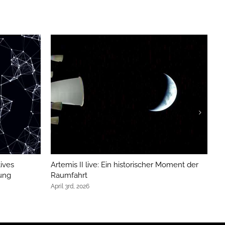
ives
Artemis II live: Ein historischer Moment der
Ca
ung
Raumfahrt
H
April 3rd, 2026
Au