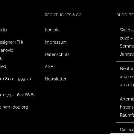
RECHTLICHES & CO.
BLOG-BE
edia
Kontakt
Waldso
2026 –
esigner (FH)
Impressum
Sommer
anovic
Jahnst
Datenschutz
18
ried
AGB
Neutra
audior
(0) 8171 – 999 70
Newsletter
aus ei
0) 174 – 622 66 82
Artemis 
t) r5m (dot) org
histor
Raumfa
Callie.