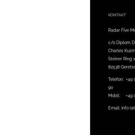
KONTAKT
Radar Five M
c/o Diplom D
Charles Kuzm
Steiner Ring 
82538 Gerets
Telefon: +49 
90
Mobil: +49 (
Email: info (a