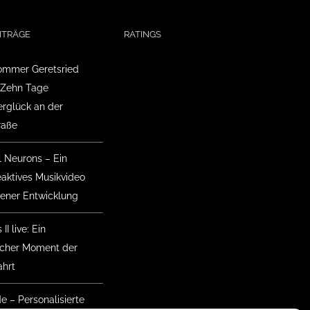
ITRÄGE
RATINGS
mmer Geretsried
 Zehn Tage
glück an der
raße
l Neurons – Ein
eaktives Musikvideo
gener Entwicklung
II live: Ein
ischer Moment der
hrt
de – Personalisierte