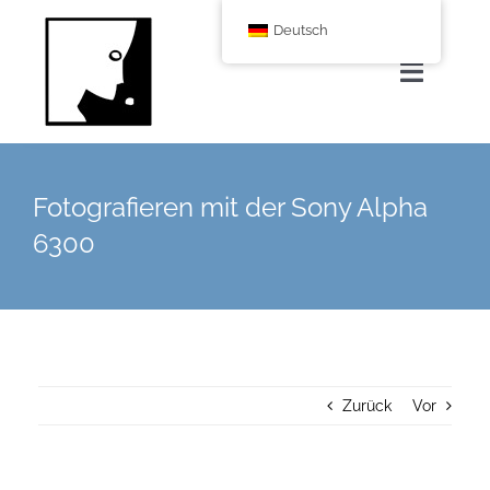
Zum
Deutsch
Inhalt
springen
Navigat
umscha
Home
Fotografieren mit der Sony Alpha
Über uns
6300
Leistungen
Corporate Blog
Zurück
Vor
Shop