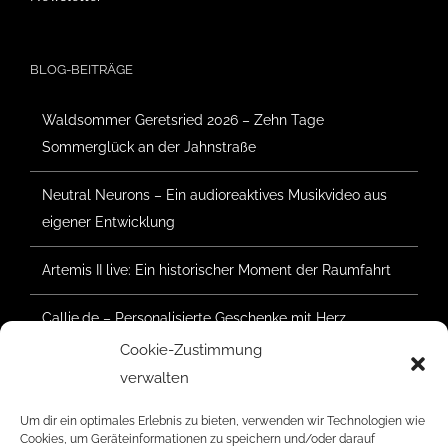
BLOG-BEITRÄGE
Waldsommer Geretsried 2026 – Zehn Tage
Sommerglück an der Jahnstraße
Neutral Neurons – Ein audioreaktives Musikvideo aus
eigener Entwicklung
Artemis II live: Ein historischer Moment der Raumfahrt
Callie.de – Personalisierte Geschenke mit Herz
Cookie-Zustimmung
Waldsommer Geretsried 2025 – Der Aufbau hat
verwalten
begonnen
Um dir ein optimales Erlebnis zu bieten, verwenden wir Technologien wie
Cookies, um Geräteinformationen zu speichern und/oder darauf