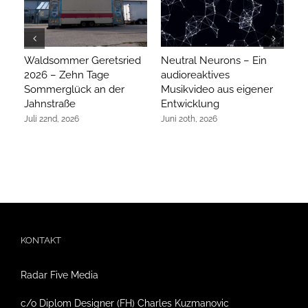
Waldsommer Geretsried
Neutral Neurons – Ein
Ar
2026 – Zehn Tage
audioreaktives
hi
Sommerglück an der
Musikvideo aus eigener
R
Jahnstraße
Entwicklung
Ap
Juli 22nd, 2026
Juni 20th, 2026
KONTAKT
Radar Five Media
c/o Diplom Designer (FH) Charles Kuzmanovic