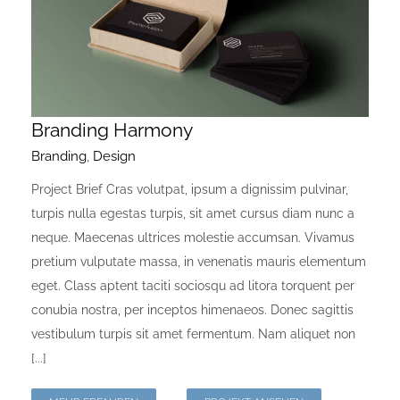
Onlineshop Angebote
Newsletter
Branding Harmony
Kontakt
Branding
,
Design
Project Brief Cras volutpat, ipsum a dignissim pulvinar,
Datenschutzerklärung
turpis nulla egestas turpis, sit amet cursus diam nunc a
neque. Maecenas ultrices molestie accumsan. Vivamus
Impressum
pretium vulputate massa, in venenatis mauris elementum
eget. Class aptent taciti sociosqu ad litora torquent per
conubia nostra, per inceptos himenaeos. Donec sagittis
vestibulum turpis sit amet fermentum. Nam aliquet non
[...]