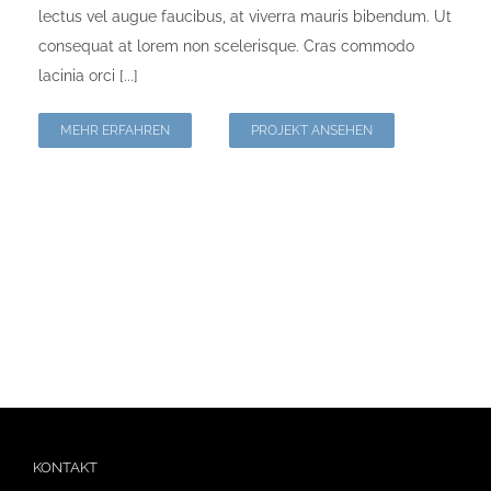
lectus vel augue faucibus, at viverra mauris bibendum. Ut
consequat at lorem non scelerisque. Cras commodo
lacinia orci [...]
MEHR ERFAHREN
PROJEKT ANSEHEN
KONTAKT