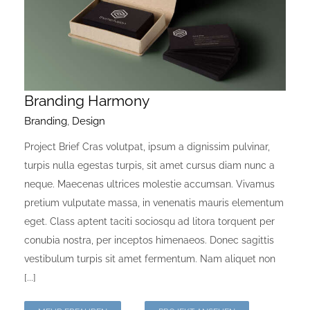
Onlineshop Angebote
Newsletter
Branding Harmony
Kontakt
Branding
,
Design
Project Brief Cras volutpat, ipsum a dignissim pulvinar,
Datenschutzerklärung
turpis nulla egestas turpis, sit amet cursus diam nunc a
neque. Maecenas ultrices molestie accumsan. Vivamus
Impressum
pretium vulputate massa, in venenatis mauris elementum
eget. Class aptent taciti sociosqu ad litora torquent per
conubia nostra, per inceptos himenaeos. Donec sagittis
vestibulum turpis sit amet fermentum. Nam aliquet non
[...]