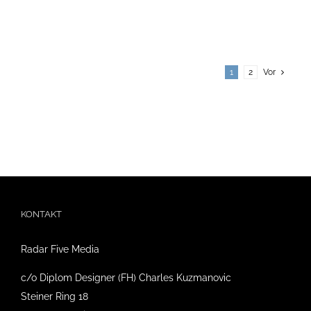
1
2
Vor
KONTAKT
Radar Five Media
c/o Diplom Designer (FH) Charles Kuzmanovic
Steiner Ring 18