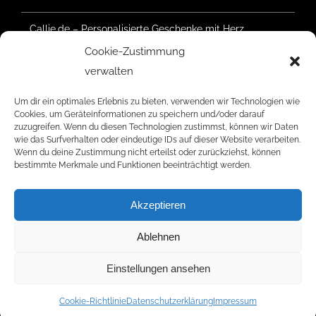
Callie.de – Personalisierte Geschenke mit Herz
Cookie-Zustimmung
Waldsommer Geretsried 2025 – Der Aufbau hat
verwalten
begonnen
Um dir ein optimales Erlebnis zu bieten, verwenden wir Technologien wie
Cookies, um Geräteinformationen zu speichern und/oder darauf
zuzugreifen. Wenn du diesen Technologien zustimmst, können wir Daten
wie das Surfverhalten oder eindeutige IDs auf dieser Website verarbeiten.
RATINGS
Wenn du deine Zustimmung nicht erteilst oder zurückziehst, können
bestimmte Merkmale und Funktionen beeinträchtigt werden.
Akzeptieren
Ablehnen
© Copyright 2006 -
2026 | Radar Five Media | Alle Rechte
vorbehalten.
Einstellungen ansehen
Facebook
Instagram
YouTube
LinkedIn
Cookie-Richtlinie
Datenschutzerklärung
Impressum