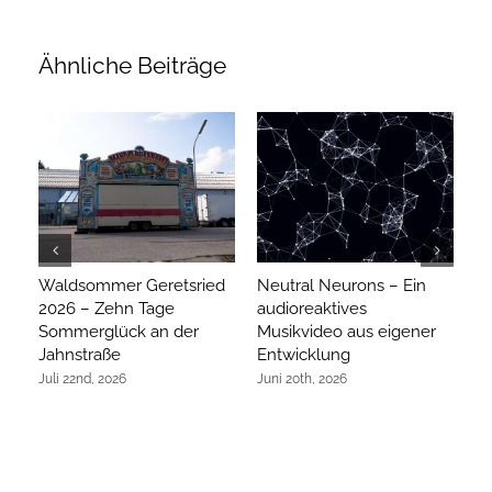
Ähnliche Beiträge
Waldsommer Geretsried
Neutral Neurons – Ein
Ar
2026 – Zehn Tage
audioreaktives
hi
Sommerglück an der
Musikvideo aus eigener
R
Jahnstraße
Entwicklung
Ap
Juli 22nd, 2026
Juni 20th, 2026