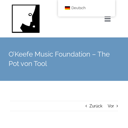
Zum
Deutsch
Inhalt
springen
Navigat
umscha
Home
O’Keefe Music Foundation – The
Über uns
Pot von Tool
Leistungen
Corporate Blog
Zurück
Vor
Shop