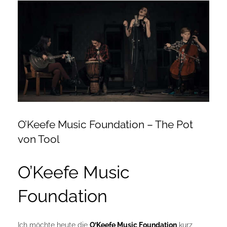
Zeige
Onlineshop Angebote
grösseres
Bild
Newsletter
Kontakt
Datenschutzerklärung
O’Keefe Music Foundation – The Pot
von Tool
Impressum
O’Keefe Music
Foundation
Ich möchte heute die
O’Keefe Music Foundation
kurz