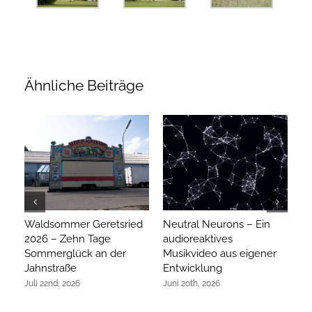
Ähnliche Beiträge
Waldsommer Geretsried
Neutral Neurons – Ein
Ar
2026 – Zehn Tage
audioreaktives
hi
Sommerglück an der
Musikvideo aus eigener
R
Jahnstraße
Entwicklung
Ap
Juli 22nd, 2026
Juni 20th, 2026