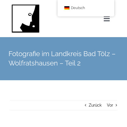
Zum
Deutsch
Inhalt
springen
Navigat
umscha
Home
Fotografie im Landkreis Bad Tölz –
Über uns
Wolfratshausen – Teil 2
Leistungen
Corporate Blog
Zurück
Vor
Shop