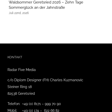
Waldsommer Geretsried 2026 – Zehn Tage
Ne
Sommerglück an der Jahnstraße
ei
Juli 22nd, 2026
Ju
KONTAKT
Radar Five Media
c/o Diplom Designer (FH) Charles Kuzmanovic
Steiner Ring 18
82538 Geretsried
Telefon: +49 (0) 8171 – 999 70 90
Mobil: +49 (0) 174 – 622 66 82