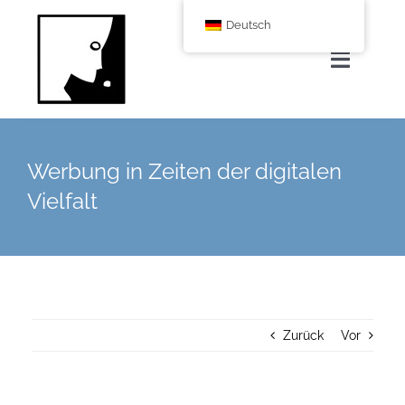
Zum
Deutsch
Inhalt
springen
Navigat
umscha
Home
Werbung in Zeiten der digitalen
Über uns
Vielfalt
Leistungen
Corporate Blog
Zurück
Vor
Shop