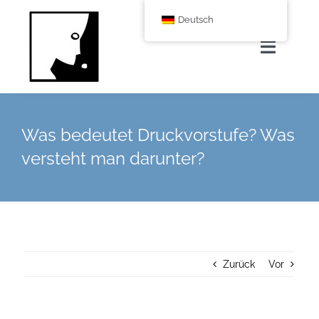
Zum
Deutsch
Inhalt
springen
Navigat
umscha
Home
Was bedeutet Druckvorstufe? Was
Über uns
versteht man darunter?
Leistungen
Corporate Blog
Zurück
Vor
Shop