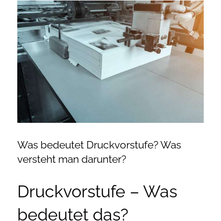
Zeige
Onlineshop Angebote
grösseres
Bild
Newsletter
Kontakt
Datenschutzerklärung
Impressum
Was bedeutet Druckvorstufe? Was
versteht man darunter?
Druckvorstufe – Was
bedeutet das?