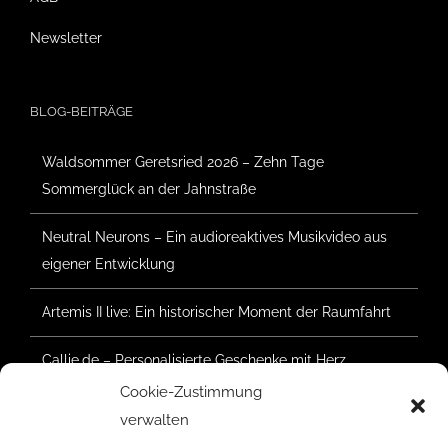
Newsletter
BLOG-BEITRÄGE
Waldsommer Geretsried 2026 – Zehn Tage
Sommerglück an der Jahnstraße
Neutral Neurons – Ein audioreaktives Musikvideo aus
eigener Entwicklung
Artemis II live: Ein historischer Moment der Raumfahrt
Callie.de – Personalisierte Geschenke mit Herz
Cookie-Zustimmung
Waldsommer Geretsried 2025 – Der Aufbau hat
verwalten
begonnen