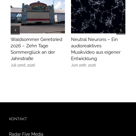
Waldsommer Geretsried
Neutral Neurons – Ein
Ar
2026 – Zehn Tage
audioreaktives
hi
Sommerglück an der
Musikvideo aus eigener
R
Jahnstraße
Entwicklung
Ap
Juli 22nd, 2026
Juni 20th, 2026
KONTAKT
Radar Five Media