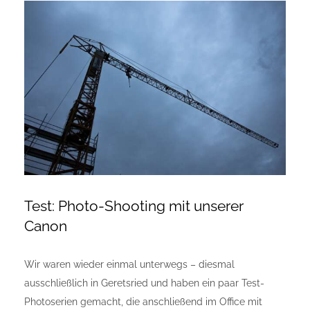
Zeige
Onlineshop Angebote
grösseres
Bild
Newsletter
Kontakt
Datenschutzerklärung
Impressum
Test: Photo-Shooting mit unserer
Canon
Wir waren wieder einmal unterwegs – diesmal
ausschließlich in Geretsried und haben ein paar Test-
Photoserien gemacht, die anschließend im Office mit