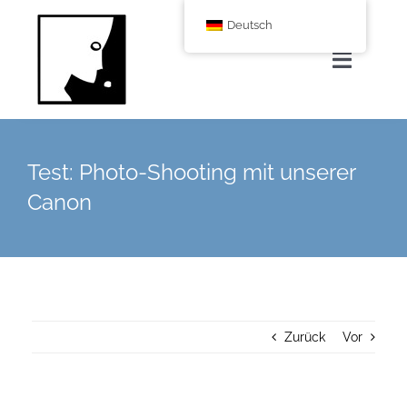
Zum
Deutsch
Inhalt
springen
Navigat
umscha
Home
Test: Photo-Shooting mit unserer
Über uns
Canon
Leistungen
Corporate Blog
Zurück
Vor
Shop