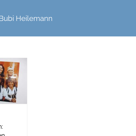
Bubi Heilemann
:
en