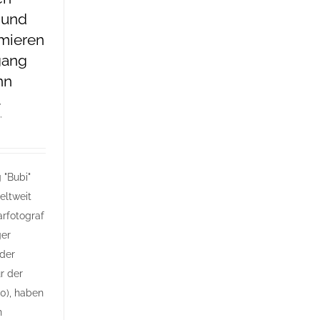
 und
mieren
gang
nn
,
,
 "Bubi"
eltweit
arfotograf
ger
nder
r der
80), haben
n