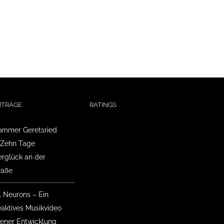
ITRÄGE
RATINGS
mmer Geretsried
 Zehn Tage
glück an der
raße
l Neurons – Ein
eaktives Musikvideo
gener Entwicklung