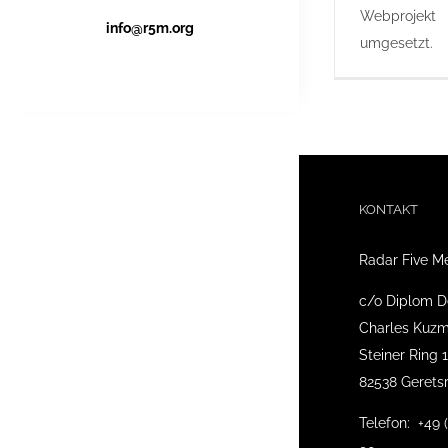
Webprojekt
info@r5m.org
umgesetzt.
KONTAKT
Radar Five M
c/o Diplom D
Charles Kuzm
Steiner Ring 
82538 Gerets
Telefon: +49 