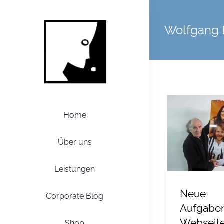
Zum
Inhalt
Wolfgang 
springen
Home
Über uns
Leistungen
Neue
Corporate Blog
Aufgaben
Webseit
Shop