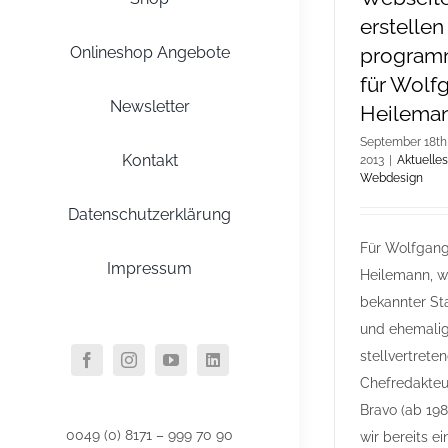
erstellen
Onlineshop Angebote
program
für Wolf
Newsletter
Heilema
September 18th
Kontakt
2013
|
Aktuelles
Webdesign
Datenschutzerklärung
Für Wolfgang
Impressum
Heilemann, w
bekannter St
und ehemali
stellvertrete
Chefredakteu
Bravo (ab 19
0049 (0) 8171 – 999 70 90
wir bereits ei