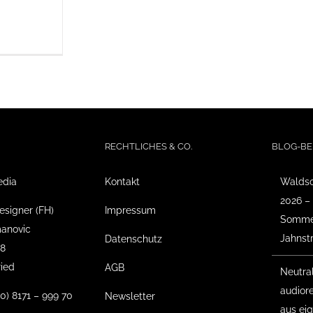
RECHTLICHES & CO.
BLOG-BE
edia
Kontakt
Waldso
2026 –
esigner (FH)
Impressum
Sommer
anovic
Jahnst
Datenschutz
18
ried
AGB
Neutra
audior
(0) 8171 – 999 70
Newsletter
aus ei