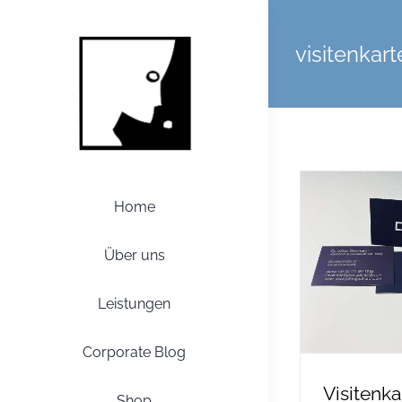
Zum
Inhalt
visitenkar
springen
Home
Über uns
Leistungen
Corporate Blog
Visitenka
Shop