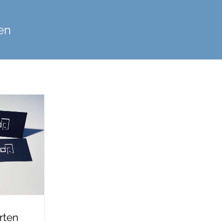
ten
rten