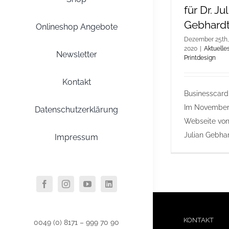
für Dr. Ju
Gebhard
Onlineshop Angebote
Dezember 25th,
2020
|
Aktuelle
Newsletter
Printdesign
Kontakt
Businesscard
Im November 
Datenschutzerklärung
Webseite von
Julian Gebhard
Impressum
KONTAKT
0049 (0) 8171 – 999 70 90