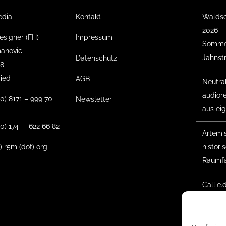
edia
Kontakt
Waldso
2026 –
esigner (FH)
Impressum
Sommer
anovic
Jahnst
Datenschutz
18
ried
AGB
Neutra
audior
(0) 8171 – 999 70
Newsletter
aus ei
0) 174 – 622 66 82
Artemis 
t) r5m (dot) org
histor
Raumfa
E
Callie.
Gesche
D
Waldso