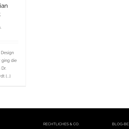
lian
t
s
,
 Design
ging die
 Dr.
t [...]
RECHTLICHES & CO.
BLOG-BE