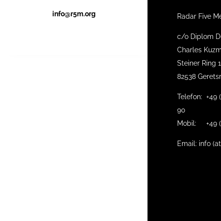
info@r5m.org
Radar Five M
c/o Diplom D
Charles Kuzm
Steiner Ring 
82538 Gerets
Telefon: +49 
90
Mobil: +49 (
Email: info (a