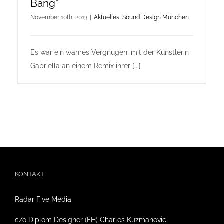
Bang”
November 10th, 2013
|
Aktuelles
,
Sound Design München
Es war ein wahres Vergnügen, mit der Künstlerin
Gabriella an einem Remix ihrer [...]
KONTAKT
Radar Five Media
c/o Diplom Designer (FH) Charles Kuzmanovic