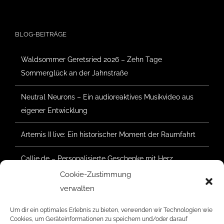
BLOG-BEITRÄGE
Waldsommer Geretsried 2026 – Zehn Tage
Sommerglück an der Jahnstraße
Neutral Neurons – Ein audioreaktives Musikvideo aus
eigener Entwicklung
Artemis II live: Ein historischer Moment der Raumfahrt
Callie.de – Personalisierte Geschenke mit Herz
Cookie-Zustimmung
Waldsommer Geretsried 2025 – Der Aufbau hat
verwalten
begonnen
Um dir ein optimales Erlebnis zu bieten, verwenden wir Technologien wie
Cookies, um Geräteinformationen zu speichern und/oder darauf