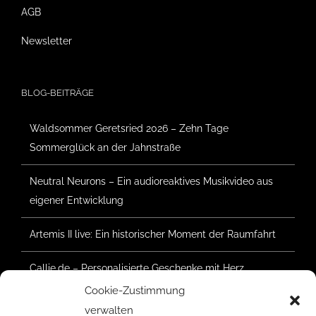
AGB
Newsletter
BLOG-BEITRÄGE
Waldsommer Geretsried 2026 – Zehn Tage
Sommerglück an der Jahnstraße
Neutral Neurons – Ein audioreaktives Musikvideo aus
eigener Entwicklung
Artemis II live: Ein historischer Moment der Raumfahrt
Callie.de – Personalisierte Geschenke mit Herz
Cookie-Zustimmung
Waldsommer Geretsried 2025 – Der Aufbau hat
verwalten