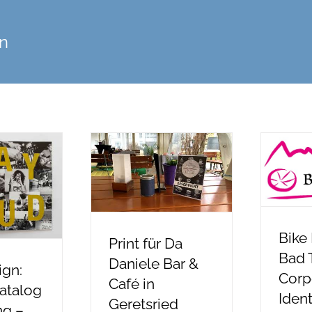
gn
Bike
Print für Da
Bad T
Daniele Bar &
ign:
Corp
Café in
atalog
Ident
Geretsried
ng –