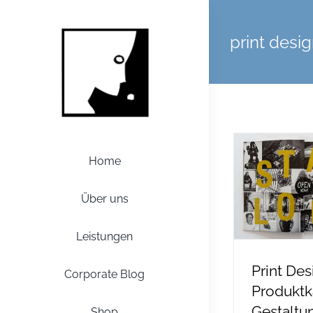
Zum
Inhalt
print desi
springen
Home
Über uns
Leistungen
Print Des
Corporate Blog
Produktk
Gestaltu
Shop