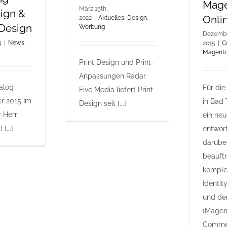
Mag
März 15th,
sign &
Onli
2022
|
Aktuelles
,
Design
,
 Design
Werbung
Dezembe
4
|
News
,
2015
|
C
Magent
Print Design und Print-
Anpassungen Radar
alog
Für die
Five Media liefert Print
r 2015 Im
in Bad 
Design seit [...]
r Herr
ein ne
[...]
entwor
darübe
beauftr
komple
Identi
und de
(Magen
Comme