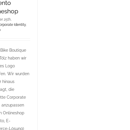
ento
neshop
r 25th,
orporate Identity
,
o
 Bike Boutique
Tölz haben wir
ues Logo
fen. Wir wurden
r hinaus
agt, die
tte Corporate
ty anzupassen
n Onlineshop
to, E-
rce-Lösung)