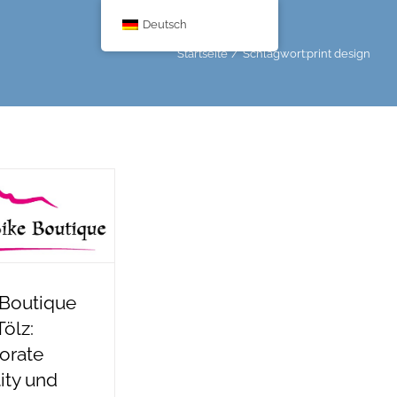
Deutsch
Startseite
Schlagwort:
print design
 Boutique
ölz:
orate
ity und