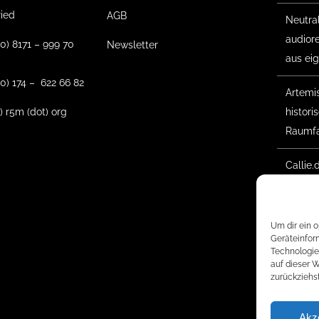
ried
AGB
Neutra
audior
(0) 8171 – 999 70
Newsletter
aus ei
0) 174 – 622 66 82
Artemis 
t) r5m (dot) org
histor
Raumfa
Callie.
Gesche
Waldso
Um dir ein 
2025 –
Geräteinfor
Technologie
begon
auf dieser 
zurückziehs
Akz