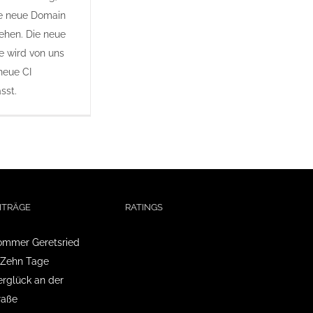
ne neue Domain
ehen. Die neue
e wird von uns
neue CI
sst.
ITRÄGE
RATINGS
mmer Geretsried
 Zehn Tage
glück an der
raße