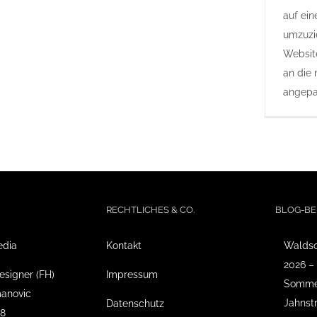
auf ei
umzuzi
Websit
an die 
angepa
RECHTLICHES & CO.
BLOG-BE
edia
Kontakt
Waldso
2026 –
esigner (FH)
Impressum
Sommer
anovic
Jahnst
Datenschutz
18