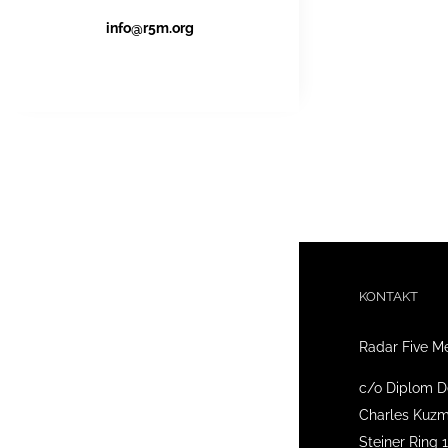
info@r5m.org
KONTAKT
Radar Five M
c/o Diplom D
Charles Kuzm
Steiner Ring 