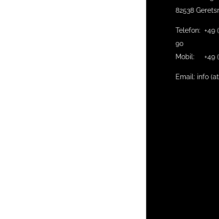
82538 Gerets
Telefon: +49 
90
Mobil: +49 (
Email: info (a