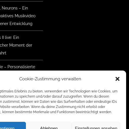
l Neurons – Ein
eaktives Musikvideo
gener Entwicklung
II live: Ein
ischer Moment der
hrt
de – Personalisierte
nke mit Herz
Cookie-Zustimmung verwalten
mmer Geretsried
optimales Erlebnis zu bieten, verwenden wir Technologien wie Cookies, um
 Der Aufbau hat
mationen zu speichern und/oder darauf zuzugreifen. Wenn du diesen
n zustimmst, können wir Daten wie das Surfverhalten oder eindeutige IDs
nen
Website verarbeiten. Wenn du deine Zustimmung nicht erteilst oder
t, können bestimmte Merkmale und Funktionen beeinträchtigt werden.
eptieren
Ablehnen
Einstellungen ansehen