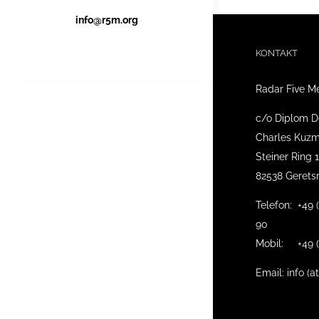
info@r5m.org
KONTAKT
Radar Five M
c/o Diplom D
Charles Kuzm
Steiner Ring 
82538 Gerets
Telefon: +49 
90
Mobil: +49 (
Email: info (a