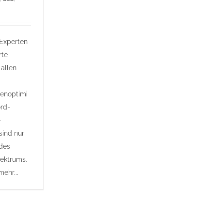
Experten
rte
 allen
enoptimi
rd-
-
sind nur
 des
ektrums.
mehr...