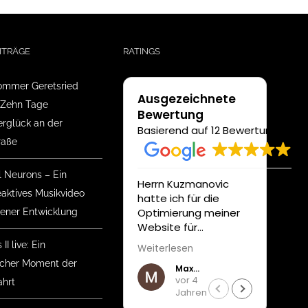
ITRÄGE
RATINGS
mmer Geretsried
Ausgezeichnete
 Zehn Tage
Bewertung
glück an der
Basierend auf 12 Bewertungen
raße
l Neurons – Ein
Herrn Kuzmanovic
Unser
eaktives Musikvideo
hatte ich für die
Auft
Optimierung meiner
Medi
gener Entwicklung
Website für
wurd
Suchmaschinen und
profe
II live: Ein
Weiterlesen
Weite
die neueste CMS
unter
ischer Moment der
Max Köberl
Version beauftragt.
gewü
vor 4
hrt
Beeindruckt haben
Anfo
Jahren
mich seine gute
verwir