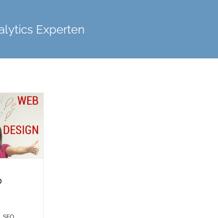
lytics Experten
b
,
SEO
,