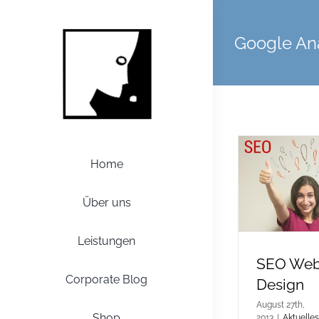
Zum
Inhalt
Google Ana
springen
Home
Über uns
Leistungen
SEO We
Corporate Blog
Design
August 27th,
Shop
2013
|
Aktuelles