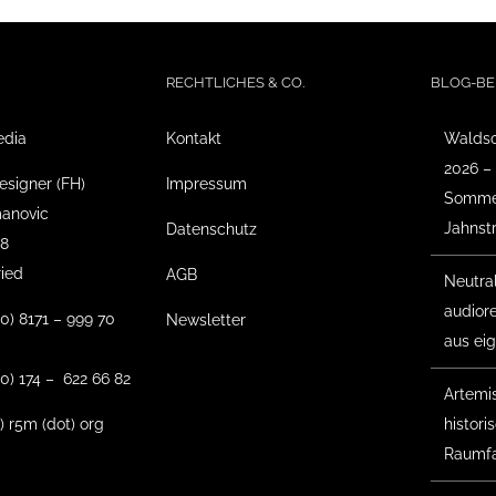
RECHTLICHES & CO.
BLOG-BE
edia
Kontakt
Waldso
2026 –
esigner (FH)
Impressum
Sommer
anovic
Jahnst
Datenschutz
18
ried
AGB
Neutra
audior
(0) 8171 – 999 70
Newsletter
aus ei
0) 174 – 622 66 82
Artemis 
t) r5m (dot) org
histor
Raumfa