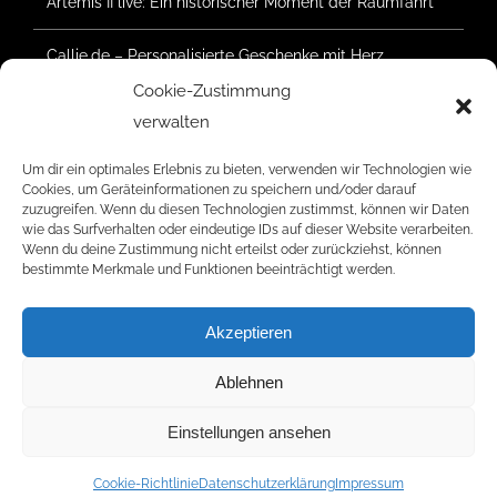
Artemis II live: Ein historischer Moment der Raumfahrt
Callie.de – Personalisierte Geschenke mit Herz
Cookie-Zustimmung
Waldsommer Geretsried 2025 – Der Aufbau hat
verwalten
begonnen
Um dir ein optimales Erlebnis zu bieten, verwenden wir Technologien wie
Cookies, um Geräteinformationen zu speichern und/oder darauf
zuzugreifen. Wenn du diesen Technologien zustimmst, können wir Daten
wie das Surfverhalten oder eindeutige IDs auf dieser Website verarbeiten.
RATINGS
Wenn du deine Zustimmung nicht erteilst oder zurückziehst, können
bestimmte Merkmale und Funktionen beeinträchtigt werden.
Akzeptieren
Ablehnen
© Copyright 2006 -
2026 | Radar Five Media | Alle Rechte
vorbehalten.
Einstellungen ansehen
Facebook
Instagram
YouTube
LinkedIn
Cookie-Richtlinie
Datenschutzerklärung
Impressum