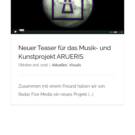
Onlineshop Angebote
Newsletter
Neuer Teaser für das Musik- und
Kontakt
Kunstprojekt ARUERIS
Oktober 2nd, 2016
|
Aktuelles
,
Visuals
Datenschutzerklärung
Zusammen mit einem Freund haben wir von
Impressum
Radar Five Media ein neues Projekt [...]