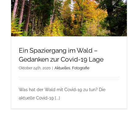
Onlineshop Angebote
Newsletter
Kontakt
Ein Spaziergang im Wald –
Gedanken zur Covid-19 Lage
Oktober 24th, 2020
|
Aktuelles
,
Fotografie
Datenschutzerklärung
Impressum
Was hat der Wald mit Covid-19 zu tun? Die
aktuelle Covid-19 [...]