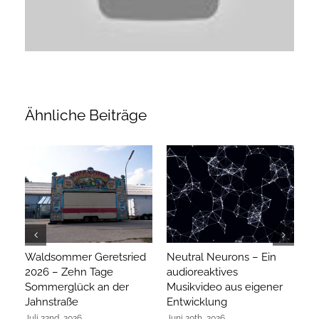
Ähnliche Beiträge
Waldsommer Geretsried
Neutral Neurons – Ein
Ar
2026 – Zehn Tage
audioreaktives
hi
Sommerglück an der
Musikvideo aus eigener
R
Jahnstraße
Entwicklung
Ap
Juli 22nd, 2026
Juni 20th, 2026