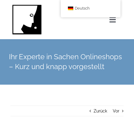
Zum
Deutsch
Inhalt
springen
Navigat
umscha
Home
Ihr Experte in Sachen Onlineshops
Über uns
– Kurz und knapp vorgestellt
Leistungen
Corporate Blog
Zurück
Vor
Shop