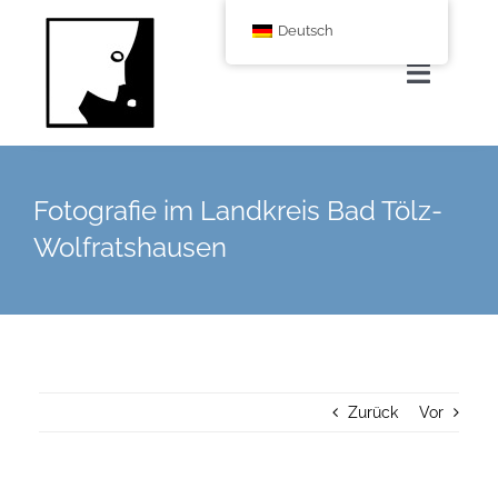
Zum
Deutsch
Inhalt
springen
Navigat
umscha
Home
Fotografie im Landkreis Bad Tölz-
Über uns
Wolfratshausen
Leistungen
Corporate Blog
Zurück
Vor
Shop