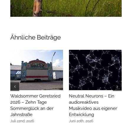
Ähnliche Beiträge
Waldsommer Geretsried
Neutral Neurons – Ein
Ar
2026 – Zehn Tage
audioreaktives
hi
Sommerglück an der
Musikvideo aus eigener
R
Jahnstraße
Entwicklung
Ap
Juli 22nd, 2026
Juni 20th, 2026