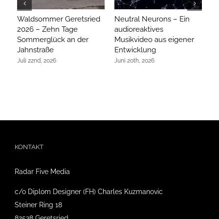
Waldsommer Geretsried
Neutral Neurons – Ein
Ar
2026 – Zehn Tage
audioreaktives
hi
Sommerglück an der
Musikvideo aus eigener
R
Jahnstraße
Entwicklung
Ap
Juli 22nd, 2026
Juni 20th, 2026
KONTAKT
Radar Five Media
c/o Diplom Designer (FH) Charles Kuzmanovic
Steiner Ring 18
82538 Geretsried