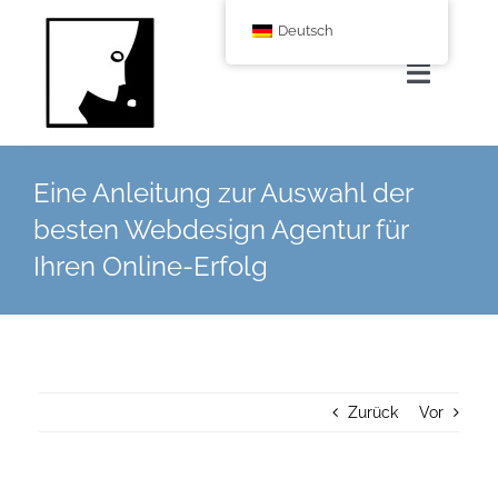
Zum
Deutsch
Inhalt
springen
Navigat
umscha
Home
Eine Anleitung zur Auswahl der
besten Webdesign Agentur für
Über uns
Ihren Online-Erfolg
Leistungen
Corporate Blog
Zurück
Vor
Shop