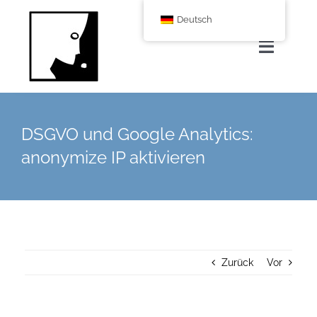
Zum
Deutsch
Inhalt
springen
Navigat
umscha
Home
DSGVO und Google Analytics:
Über uns
anonymize IP aktivieren
Leistungen
Corporate Blog
Zurück
Vor
Shop