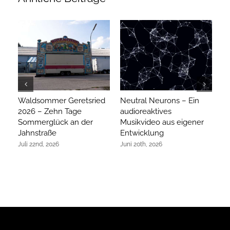
Waldsommer Geretsried
Neutral Neurons – Ein
Ar
2026 – Zehn Tage
audioreaktives
hi
Sommerglück an der
Musikvideo aus eigener
R
Jahnstraße
Entwicklung
Ap
Juli 22nd, 2026
Juni 20th, 2026