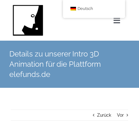
Zum
Deutsch
Inhalt
springen
Navigat
umscha
Home
Details zu unserer Intro 3D
Animation für die Plattform
Über uns
elefunds.de
Leistungen
Corporate Blog
Zurück
Vor
Shop