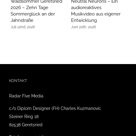
Waldsommer Geretsried
Neutral Neurons – Ein
Ar
2026 – Zehn Tage
audioreaktives
hi
Sommerglück an der
Musikvideo aus eigener
R
Jahnstraße
Entwicklung
Ap
Juli 22nd, 2026
Juni 20th, 2026
KONTAKT
Radar Five Media
c/o Diplom Designer (FH) Charles Kuzmanovic
Steiner Ring 18
82538 Geretsried