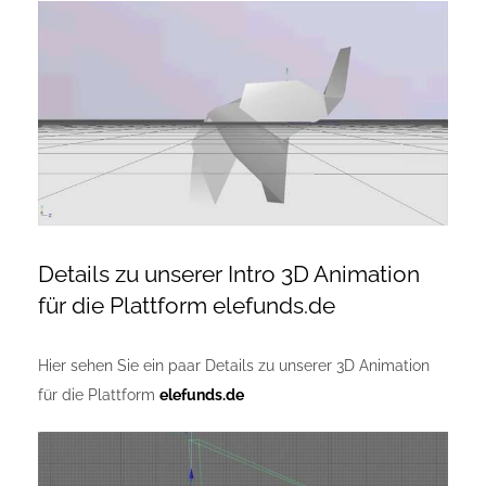
Zeige
Onlineshop Angebote
grösseres
Bild
Newsletter
Kontakt
Datenschutzerklärung
Details zu unserer Intro 3D Animation
für die Plattform elefunds.de
Impressum
Hier sehen Sie ein paar Details zu unserer 3D Animation
für die Plattform
elefunds.de