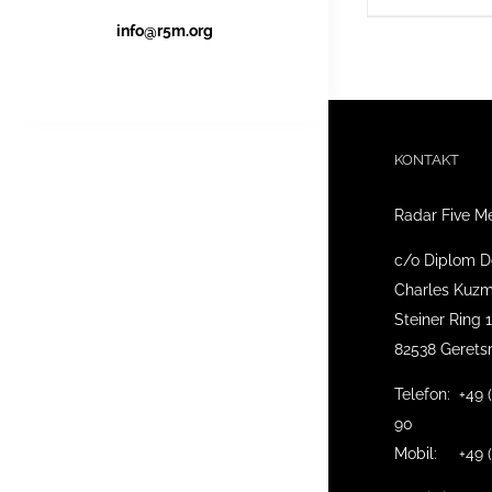
info@r5m.org
KONTAKT
Radar Five M
c/o Diplom D
Charles Kuzm
Steiner Ring 
82538 Gerets
Telefon: +49 
90
Mobil: +49 (