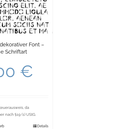
 dekorativer Font –
e Schriftart
,00
€
teuerausweis, da
r nach §19 (1) UStG.
orb
Details