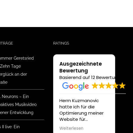
ITRÄGE
RATINGS
mmer Geretsried
Ausgezeichnete
 Zehn Tage
Bewertung
glück an der
Basierend auf 12 Bewertungen
raße
l Neurons – Ein
Herrn Kuzmanovic
Unser
eaktives Musikvideo
hatte ich für die
Auft
Optimierung meiner
Medi
gener Entwicklung
Website für
wurd
Suchmaschinen und
profe
II live: Ein
Weiterlesen
Weite
die neueste CMS
unter