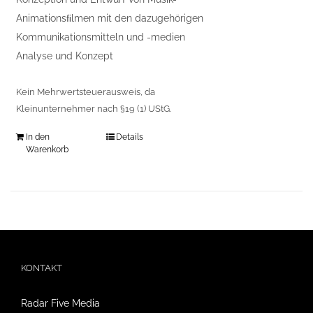
Animationsﬁlmen mit den dazugehörigen
Kommunikationsmitteln und -medien
Analyse und Konzept
Kein Mehrwertsteuerausweis, da
Kleinunternehmer nach §19 (1) UStG.
In den
Details
Warenkorb
KONTAKT
Radar Five Media