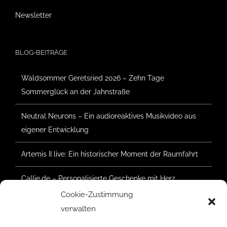
Newsletter
BLOG-BEITRÄGE
Waldsommer Geretsried 2026 – Zehn Tage
Sommerglück an der Jahnstraße
Neutral Neurons – Ein audioreaktives Musikvideo aus
eigener Entwicklung
Artemis II live: Ein historischer Moment der Raumfahrt
Callie.de – Personalisierte Geschenke mit Herz
Cookie-Zustimmung
Waldsommer Geretsried 2025 – Der Aufbau hat
verwalten
begonnen