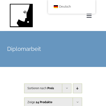
Zum
Deutsch
Inhalt
springen
Navigat
umscha
Home
Diplomarbeit
Über uns
Leistungen
Corporate Blog
Sortieren nach
Preis
Shop
Zeige
24 Produkte