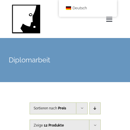
Zum
Deutsch
Inhalt
springen
Navigat
umscha
Home
Diplomarbeit
Über uns
Leistungen
Corporate Blog
Sortieren nach
Preis
Shop
Zeige
12 Produkte